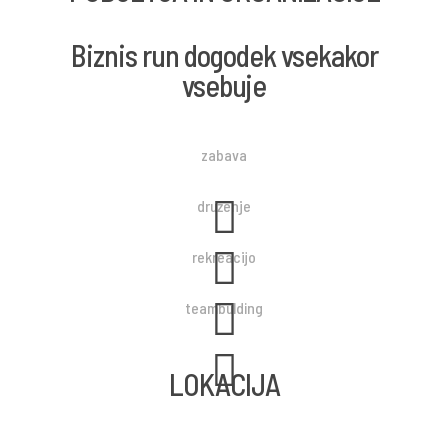
Biznis run dogodek vsekakor
vsebuje
zabava
druženje
rekreacijo
teambulding
LOKACIJA