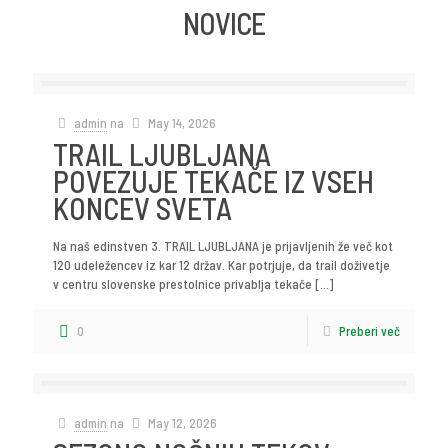
NOVICE
admin
na
May 14, 2026
TRAIL LJUBLJANA
POVEZUJE TEKAČE IZ VSEH
KONCEV SVETA
Na naš edinstven 3. TRAIL LJUBLJANA je prijavljenih že več kot
120 udeležencev iz kar 12 držav. Kar potrjuje, da trail doživetje
v centru slovenske prestolnice privablja tekače
[…]
0
Preberi več
admin
na
May 12, 2026