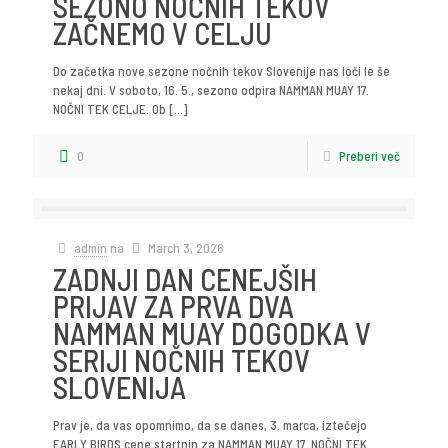
SEZONO NOČNIH TEKOV
ZAČNEMO V CELJU
Do začetka nove sezone nočnih tekov Slovenije nas loči le še
nekaj dni. V soboto, 16. 5., sezono odpira NAMMAN MUAY 17.
NOČNI TEK CELJE. Ob
[…]
0
Preberi več
admin
na
March 3, 2026
ZADNJI DAN CENEJŠIH
PRIJAV ZA PRVA DVA
NAMMAN MUAY DOGODKA V
SERIJI NOČNIH TEKOV
SLOVENIJA
Prav je, da vas opomnimo, da se danes, 3. marca, iztečejo
EARLY BIRDS cene startnin za NAMMAN MUAY 17. NOČNI TEK