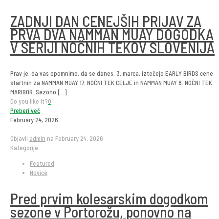
ZADNJI DAN CENEJŠIH PRIJAV ZA
PRVA DVA NAMMAN MUAY DOGODKA
V SERIJI NOČNIH TEKOV SLOVENIJA
Prav je, da vas opomnimo, da se danes, 3. marca, iztečejo EARLY BIRDS cene
startnin za NAMMAN MUAY 17. NOČNI TEK CELJE in NAMMAN MUAY 8. NOČNI TEK
MARIBOR. Sezono
[…]
Do you like it?
0
Preberi več
February 24, 2026
Objavil
admin
na
February 24, 2026
Kategorije
Featured
Novice
Pred prvim kolesarskim dogodkom
sezone v Portorožu, ponovno na