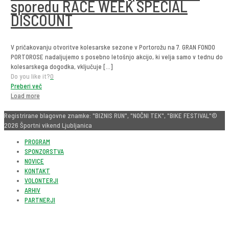
sporedu RACE WEEK SPECIAL
DISCOUNT
V pričakovanju otvoritve kolesarske sezone v Portorožu na 7. GRAN FONDO
PORTOROSE nadaljujemo s posebno letošnjo akcijo, ki velja samo v tednu do
kolesarskega dogodka, vključuje
[…]
Do you like it?
0
Preberi več
Load more
Registrirane blagovne znamke: "BIZNIS RUN", "NOČNI TEK", "BIKE FESTIVAL"©
2026 Športni vikend Ljubljanica
PROGRAM
SPONZORSTVA
NOVICE
KONTAKT
VOLONTERJI
ARHIV
PARTNERJI