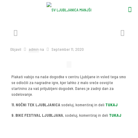
Objavil
admin
na
September 11, 2020
Plakati vabijo na naše dogodke v centru Ljubljane in vsled tega smo
se odločili za nagradne igre, kjer lahko z malo sreče osvojite
startnino za vaš priljubljeni dogodek. Danes je zadnji dan za
sodelovanje.
11. NOČNI TEK LJUBLJANICA
sodeluj, komentiraj in deli
TUKAJ
9. BIKE FESTIVAL LJUBLJANA
, sodeluj, komentiraj in deli
TUKAJ