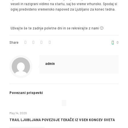
veseli in razigrani vidimo na startu, saj bo vreme vrhunsko. Spodaj si
oglej predvideno vremensko napoved za Ljubljano za konec tedna.
Uživajte še te zadnje poletne dni in se rekreirajte z nami 🙂
Share
0
admin
Povezani prispevki
May 14, 2026
TRAIL LJUBLJANA POVEZUJE TEKAČE IZ VSEH KONCEV SVETA