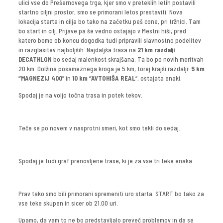
ulici vse do Prešernovega trga, kjer smo v preteklih letih postavili
startno ciljni prostor, smo se primorani letos prestaviti. Nova
lokacija starta in cilja bo tako na začetku peš cone, pri tržnici. Tam
bo start in cilj. Prijave pa še vedno ostajajo v Mestni hiši, pred
katero bomo ob koncu dogodka tudi pripravili slavnostno podelitev
in razglasitev najboljših. Najdaljša trasa na
21 km razdalji
DECATHLON
bo sedaj malenkost skrajšana. Ta bo po novih meritvah
20 km. Dolžina posameznega kroga je 5 km, torej krajši razdalji:
5 km
“MAGNEZIJ 400
” in
10 km “AVTOHIŠA REAL
“, ostajata enaki.
Spodaj je na voljo točna trasa in potek tekov.
Teče se po novem v nasprotni smeri, kot smo tekli do sedaj.
Spodaj je tudi graf prenovljene trase, ki je za vse tri teke enaka.
Prav tako smo bili primorani spremeniti uro starta. START bo tako za
vse teke skupen in sicer ob 21.00 uri.
Upamo, da vam to ne bo predstavljalo preveč problemov in da se