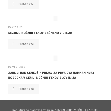
Preberi več
May 12, 2026
SEZONO NOČNIH TEKOV ZAČNEMO V CELJU
Preberi več
March 3, 2026
ZADNJI DAN CENEJŠIH PRIJAV ZA PRVA DVA NAMMAN MUAY
DOGODKA V SERIJI NOČNIH TEKOV SLOVENIJA
Preberi več
Registrirane blagovne znamke: "BIZNIS RUN", "NOČNI TEK", "BIKE