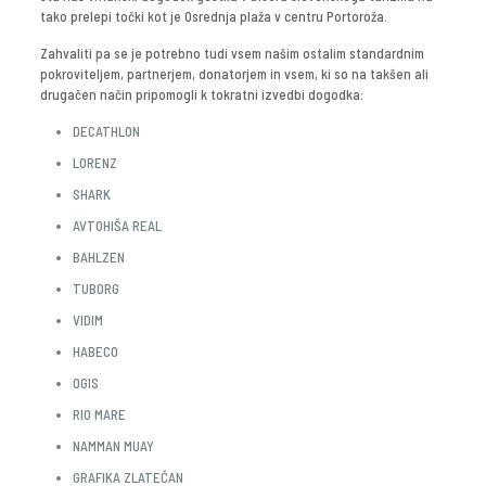
tako prelepi točki kot je Osrednja plaža v centru Portoroža.
Zahvaliti pa se je potrebno tudi vsem našim ostalim standardnim
pokroviteljem, partnerjem, donatorjem in vsem, ki so na takšen ali
drugačen način pripomogli k tokratni izvedbi dogodka:
DECATHLON
LORENZ
SHARK
AVTOHIŠA REAL
BAHLZEN
TUBORG
VIDIM
HABECO
OGIS
RIO MARE
NAMMAN MUAY
GRAFIKA ZLATEČAN