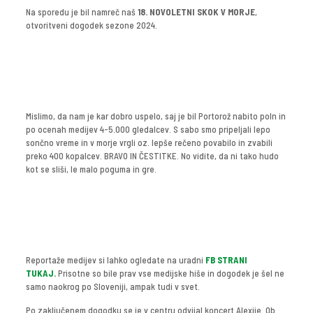
Na sporedu je bil namreč naš
18. NOVOLETNI SKOK V MORJE
,
otvoritveni dogodek sezone 2024.
Mislimo, da nam je kar dobro uspelo, saj je bil Portorož nabito poln in
po ocenah medijev 4-5.000 gledalcev. S sabo smo pripeljali lepo
sončno vreme in v morje vrgli oz. lepše rečeno povabilo in zvabili
preko 400 kopalcev. BRAVO IN ČESTITKE. No vidite, da ni tako hudo
kot se sliši, le malo poguma in gre.
Reportaže medijev si lahko ogledate na uradni
FB STRANI
TUKAJ.
Prisotne so bile prav vse medijske hiše in dogodek je šel ne
samo naokrog po Sloveniji, ampak tudi v svet.
Po zaključenem dogodku se je v centru odvijal koncert Alexije. Ob