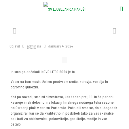
Objavil
admin
na
January 4, 2024
In smo ga dočakali. NOVO LETO 2024 je tu.
Vsem na tem mestu želimo predvsem sreče, zdravja, veselja in
ogromno ljubezni.
Kot po navadi, smo mi silvestrovo, kak teden prej, 1.1. in še par dni
kasneje imeli delovno, na lokaciji finalnega nočnega teka sezone,
na Osrednji plaži v centru Portoroža. Potrudili smo se, da bi dogodek
organizirali kar se da kvalitetno in poskrbeli tako za vas skakalce,
kot tudi za obiskovalce, pokrovitelje, gostitelje, medije in vse
ostalo.