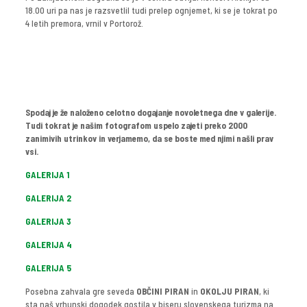
18.00 uri pa nas je razsvetlil tudi prelep ognjemet, ki se je tokrat po
4 letih premora, vrnil v Portorož.
Spodaj je že naloženo celotno dogajanje novoletnega dne v galerije.
Tudi tokrat je našim fotografom uspelo zajeti preko 2000
zanimivih utrinkov in verjamemo, da se boste med njimi našli prav
vsi.
GALERIJA 1
GALERIJA 2
GALERIJA 3
GALERIJA 4
GALERIJA 5
Posebna zahvala gre seveda
OBČINI PIRAN
in
OKOLJU PIRAN
, ki
sta naš vrhunski dogodek gostila v biseru slovenskega turizma na