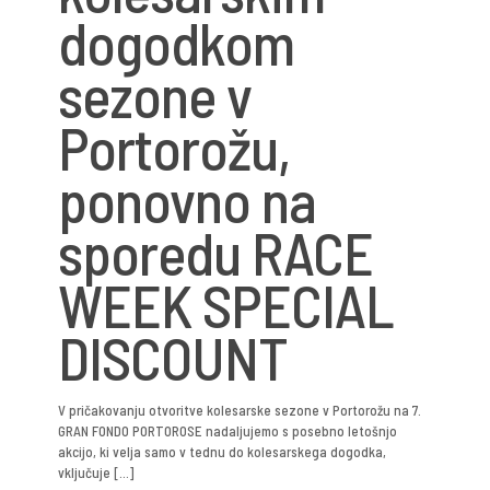
dogodkom
sezone v
Portorožu,
ponovno na
sporedu RACE
WEEK SPECIAL
DISCOUNT
V pričakovanju otvoritve kolesarske sezone v Portorožu na 7.
GRAN FONDO PORTOROSE nadaljujemo s posebno letošnjo
akcijo, ki velja samo v tednu do kolesarskega dogodka,
vključuje
[…]