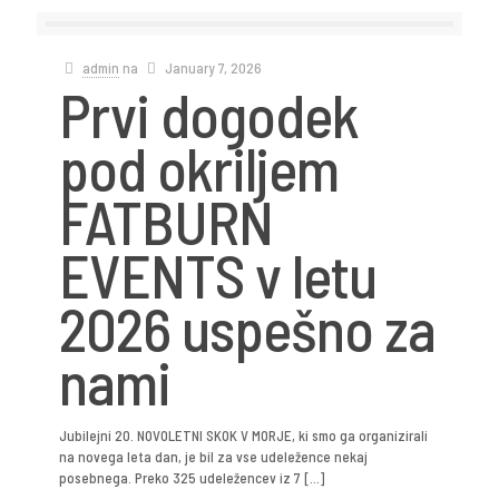
admin
na
January 7, 2026
Prvi dogodek
pod okriljem
FATBURN
EVENTS v letu
2026 uspešno za
nami
Jubilejni 20. NOVOLETNI SKOK V MORJE, ki smo ga organizirali
na novega leta dan, je bil za vse udeležence nekaj
posebnega. Preko 325 udeležencev iz 7
[…]