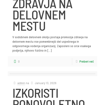
ZDRAVJA NA
DELOVNEM
MESTU
V sodobnem delovnem okolju postaja promocija zdravja na
delovnem mestu vse pomembnejši del uspešnega in
odgovornega vodenja organizacij. Zaposleni so srce vsakega
podjetja, njihovo fizično in
[…]
0
Preberi več
admin
na
January 13, 2026
IZKORISTI
PONOVOLETNO