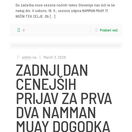
Do začetka nove sezone nočnih tekov Slovenije nas loči le še
nekaj dni. V soboto, 16. 5., sezono odpira NAMMAN MUAY 17.
NOČNI TEK CELJE. Ob
[…]
0
Preberi več
admin
na
March 3, 2026
ZADNJI DAN
CENEJŠIH
PRIJAV ZA PRVA
DVA NAMMAN
MUAY DOGODKA