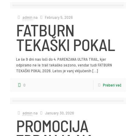
admin
na
February 5, 2026
FATBURN
TEKAŠKI POKAL
Le še 9 dni nas loči do 4. PARENZANA ULTRA TRAIL, kjer
odpiramo ne le trail tekaško sezono, vendar tudi FATBURN
TEKAŠKI POKAL 2026. Letos je vanj vključenih
[…]
0
Preberi več
admin
na
January 30, 2026
PROMOCIJA