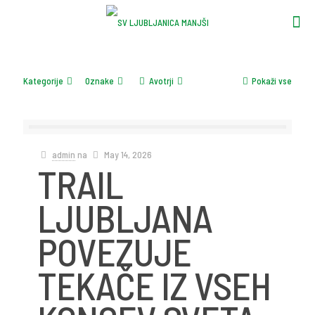
Kategorije
Oznake
Avotrji
Pokaži vse
admin
na
May 14, 2026
TRAIL
LJUBLJANA
POVEZUJE
TEKAČE IZ VSEH