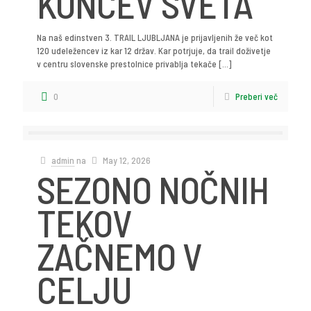
KONCEV SVETA
Na naš edinstven 3. TRAIL LJUBLJANA je prijavljenih že več kot
120 udeležencev iz kar 12 držav. Kar potrjuje, da trail doživetje
v centru slovenske prestolnice privablja tekače
[…]
0
Preberi več
admin
na
May 12, 2026
SEZONO NOČNIH
TEKOV
ZAČNEMO V
CELJU