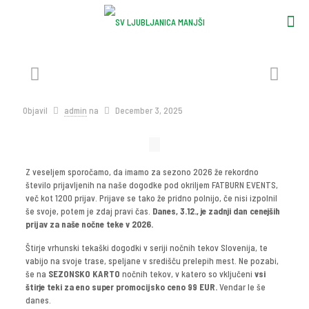
Objavil
admin
na
December 3, 2025
Z veseljem sporočamo, da imamo za sezono 2026 že rekordno
število prijavljenih na naše dogodke pod okriljem FATBURN EVENTS,
več kot 1200 prijav. Prijave se tako že pridno polnijo, če nisi izpolnil
še svoje, potem je zdaj pravi čas.
Danes, 3.12., je zadnji dan cenejših
prijav za naše nočne teke v 2026.
Štirje vrhunski tekaški dogodki v seriji nočnih tekov Slovenija, te
vabijo na svoje trase, speljane v središču prelepih mest. Ne pozabi,
še na
SEZONSKO KARTO
nočnih tekov, v katero so vključeni
vsi
štirje teki
za
eno super promocijsko ceno 99 EUR.
Vendar le še
danes.