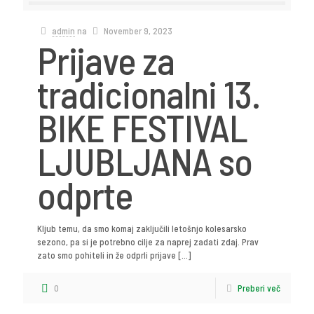
admin
na
November 9, 2023
Prijave za
tradicionalni 13.
BIKE FESTIVAL
LJUBLJANA so
odprte
Kljub temu, da smo komaj zaključili letošnjo kolesarsko
sezono, pa si je potrebno cilje za naprej zadati zdaj. Prav
zato smo pohiteli in že odprli prijave
[…]
0
Preberi več