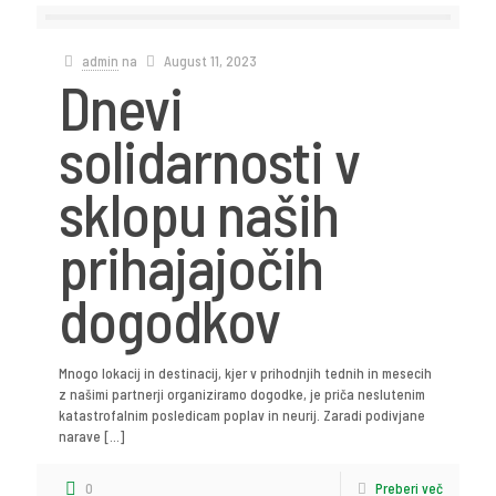
admin
na
August 11, 2023
Dnevi
solidarnosti v
sklopu naših
prihajajočih
dogodkov
Mnogo lokacij in destinacij, kjer v prihodnjih tednih in mesecih
z našimi partnerji organiziramo dogodke, je priča neslutenim
katastrofalnim posledicam poplav in neurij. Zaradi podivjane
narave
[…]
0
Preberi več