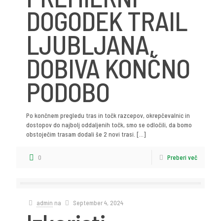
DOGODEK TRAIL
LJUBLJANA,
DOBIVA KONČNO
PODOBO
Po končnem pregledu tras in točk razcepov, okrepčevalnic in
dostopov do najbolj oddaljenih točk, smo se odločili, da bomo
obstoječim trasam dodali še 2 novi trasi.
[…]
0
Preberi več
admin
na
September 4, 2024