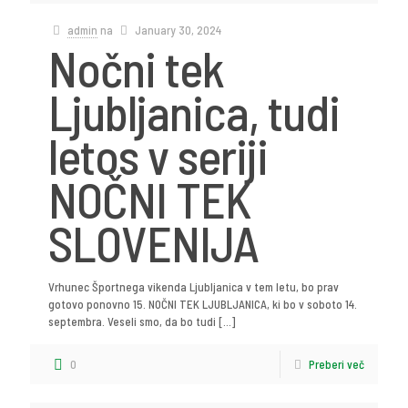
admin
na
January 30, 2024
Nočni tek
Ljubljanica, tudi
letos v seriji
NOČNI TEK
SLOVENIJA
Vrhunec Športnega vikenda Ljubljanica v tem letu, bo prav
gotovo ponovno 15. NOČNI TEK LJUBLJANICA, ki bo v soboto 14.
septembra. Veseli smo, da bo tudi
[…]
0
Preberi več