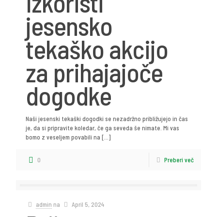
Izkoristi
jesensko
tekaško akcijo
za prihajajoče
dogodke
Naši jesenski tekaški dogodki se nezadržno približujejo in čas
je, da si pripravite koledar, če ga seveda še nimate. Mi vas
bomo z veseljem povabili na
[…]
0
Preberi več
admin
na
April 5, 2024