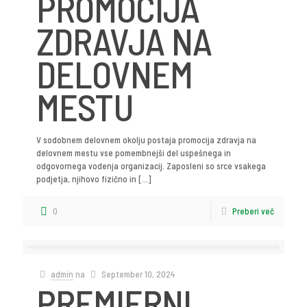
PROMOCIJA
ZDRAVJA NA
DELOVNEM
MESTU
V sodobnem delovnem okolju postaja promocija zdravja na
delovnem mestu vse pomembnejši del uspešnega in
odgovornega vodenja organizacij. Zaposleni so srce vsakega
podjetja, njihovo fizično in
[…]
0
Preberi več
admin
na
September 10, 2024
PREMIERNI