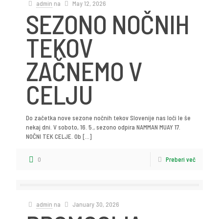
admin
na
May 12, 2026
SEZONO NOČNIH
TEKOV
ZAČNEMO V
CELJU
Do začetka nove sezone nočnih tekov Slovenije nas loči le še
nekaj dni. V soboto, 16. 5., sezono odpira NAMMAN MUAY 17.
NOČNI TEK CELJE. Ob
[…]
0
Preberi več
admin
na
January 30, 2026